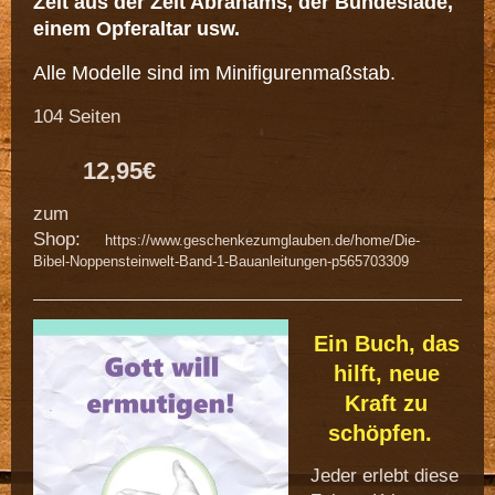
Zelt aus der Zeit Abrahams, der Bundeslade,
einem Opferaltar usw.
Alle Modelle sind im Minifigurenmaßstab.
104 Seiten
12,95€
zum
Shop:
https://www.geschenkezumglauben.de/home/Die-
Bibel-Noppensteinwelt-Band-1-Bauanleitungen-p565703309
Ein Buch, das
hilft, neue
Kraft zu
schöpfen.
Jeder erlebt diese